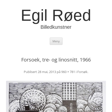
Egil Røed
Billedkunstner
Hopp
Meny
til
innhold
Forsoek, tre- og linosnitt, 1966
Publisert
28 mai, 2013
på
960 × 781
i
Forsøk
.