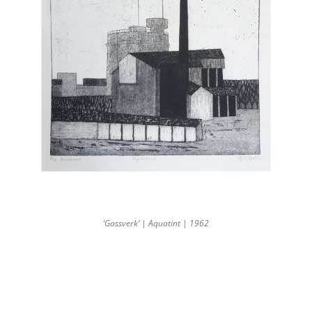
‘Gassverk’ | Aquatint | 1962