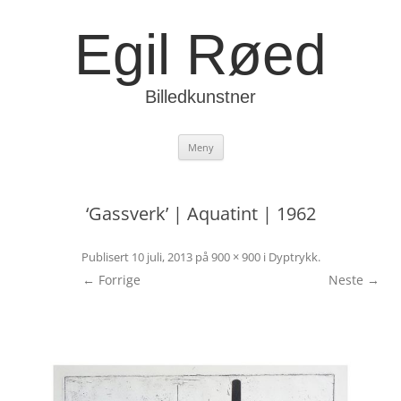
Egil Røed
Billedkunstner
Hopp
Meny
til
innhold
‘Gassverk’ | Aquatint | 1962
Publisert
10 juli, 2013
på
900 × 900
i
Dyptrykk
.
← Forrige
Neste →